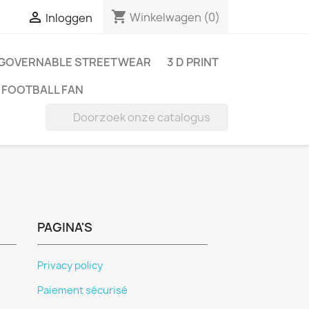
shopping_cart

Winkelwagen
(0)
Inloggen
GOVERNABLE STREETWEAR
3 D PRINT
FOOTBALL FAN

PAGINA'S
Privacy policy
Paiement sécurisé