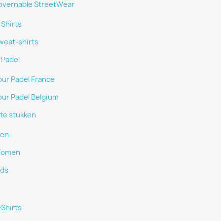
vernable StreetWear
-Shirts
weat-shirts
 Padel
our Padel France
our Padel Belgium
ste stukken
en
omen
ids
-Shirts