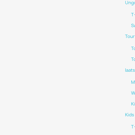
Ungo
T
S
Tour
T
T
laat
M
W
K
Kids
T