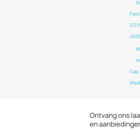
S
Foot
3 D P
JAS
M
V
Cap
Maat
Ontvang ons laa
en aanbiedinge