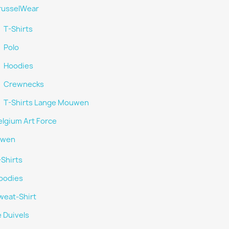
russelWear
T-Shirts
Polo
Hoodies
Crewnecks
T-Shirts Lange Mouwen
elgium Art Force
uwen
-Shirts
oodies
weat-Shirt
 Duivels