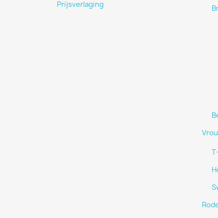
Prijsverlaging
B
B
Vro
T
H
S
Rode