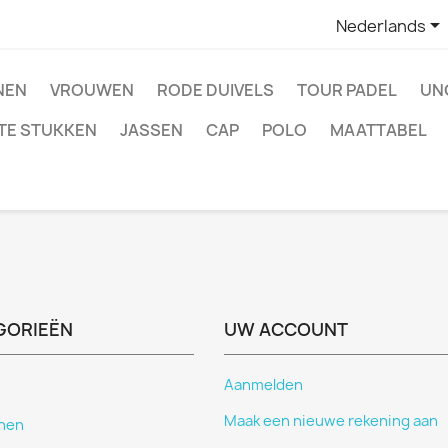

Nederlands
NEN
VROUWEN
RODE DUIVELS
TOUR PADEL
UN
TE STUKKEN
JASSEN
CAP
POLO
MAATTABEL
GORIEËN
UW ACCOUNT
Aanmelden
Maak een nieuwe rekening aan
nen