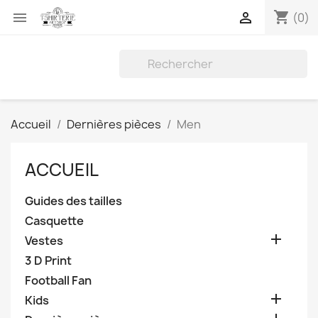
shopping_cart


(0)
Accueil
Dernières pièces
Men
ACCUEIL
Guides des tailles
Casquette

Vestes
3 D Print
Football Fan

Kids