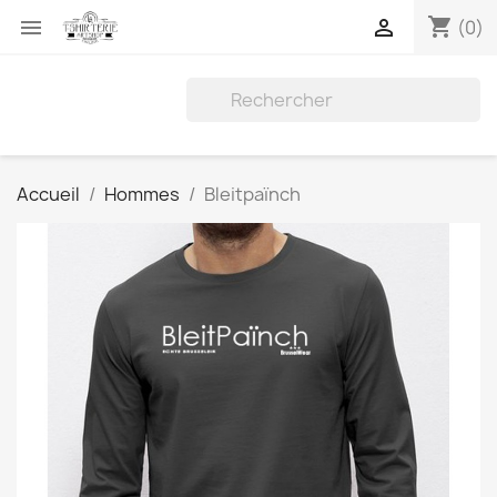
shopping_cart


(0)
Accueil
Hommes
Bleitpaïnch