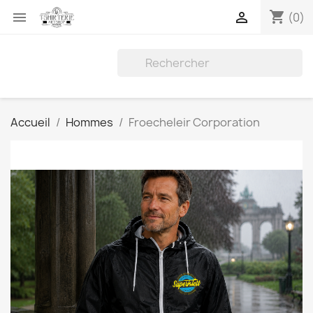
shopping_cart


(0)
Accueil
Hommes
Froecheleir Corporation