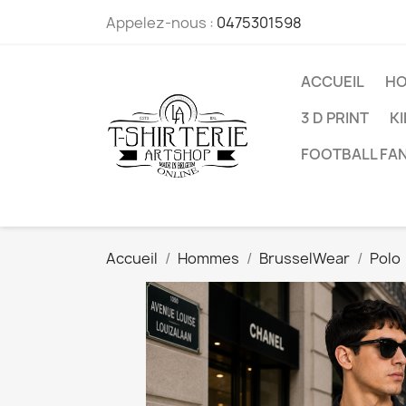
Appelez-nous :
0475301598
ACCUEIL
H
3 D PRINT
K
FOOTBALL FA
Accueil
Hommes
BrusselWear
Polo