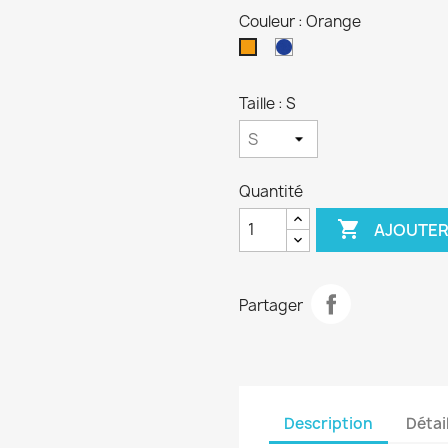
Couleur : Orange
Deep
Orange
Royal
Blue
Taille : S
Quantité

AJOUTER
Partager
Description
Détai