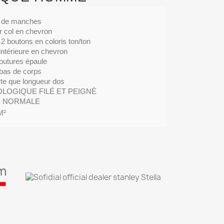
as de manches
r col en chevron
2 boutons en coloris ton/ton
 intérieure en chevron
coutures épaule
 bas de corps
te que longueur dos
OLOGIQUE FILÉ ET PEIGNÉ
 NORMALE
M²