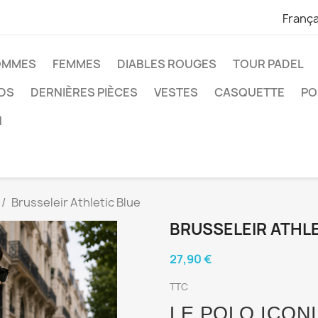
França
OMMES
FEMMES
DIABLES ROUGES
TOUR PADEL
IDS
DERNIÈRES PIÈCES
VESTES
CASQUETTE
PO
N
Brusseleir Athletic Blue
BRUSSELEIR ATHLE
27,90 €
TTC
LE POLO ICON